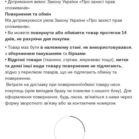
• Дотримання вимог Закону України «Про захист прав
споживачів»
Повернення та обмін
Ми дотримуємося умов Закону України «Про захист прав
споживачів».
• Ви можете
повернути або обміняти товар
протягом 14
днів, не рахуючи дня покупки
.
• Товар має бути
в належному стані
,
не використовувався
,
з
збереженим пакуванням
та
бірками
.
•
Відрізні товари
(тканини, стрічки, мереживо тощо),
нитки
та деякі інші види товару
поверненню не підлягають
,
згідно з переліком товарів, що не підлягають обміну та
поверненню.
Витрати на доставку при поверненні/обміні товару несе
покупець (крім випадків браку чи помилки з нашого боку). Для
оформлення повернення, будь ласка, зв’яжіться з нами через
форму зворотного зв’язку або за контактним номером.