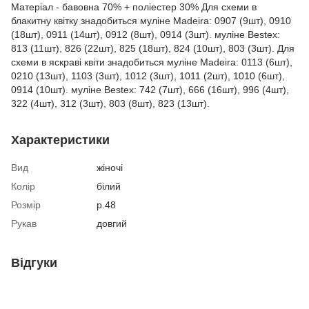
Матеріал - бавовна 70% + поліестер 30% Для схеми в
блакитну квітку знадобиться муліне Madeira: 0907 (9шт), 0910
(18шт), 0911 (14шт), 0912 (8шт), 0914 (3шт). муліне Bestex:
813 (11шт), 826 (22шт), 825 (18шт), 824 (10шт), 803 (3шт). Для
схеми в яскраві квіти знадобиться муліне Madeira: 0113 (6шт),
0210 (13шт), 1103 (3шт), 1012 (3шт), 1011 (2шт), 1010 (6шт),
0914 (10шт). муліне Bestex: 742 (7шт), 666 (16шт), 996 (4шт),
322 (4шт), 312 (3шт), 803 (8шт), 823 (13шт).
Характеристики
Вид
жіночі
Колір
білий
Розмір
р.48
Рукав
довгий
Відгуки