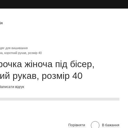
ія
дяг для вишивання
на, короткий рукав, розмір 40
очка жіноча під бісер,
ий рукав, розмір 40
аписати відгук
Порівняти
В бажання