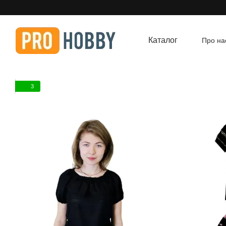
Перейти до основного контенту
Каталог
Про на
Угод
3