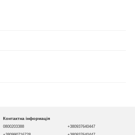
Контактна інформація
0800203388
+380937640447
+380990716728
+380937640447