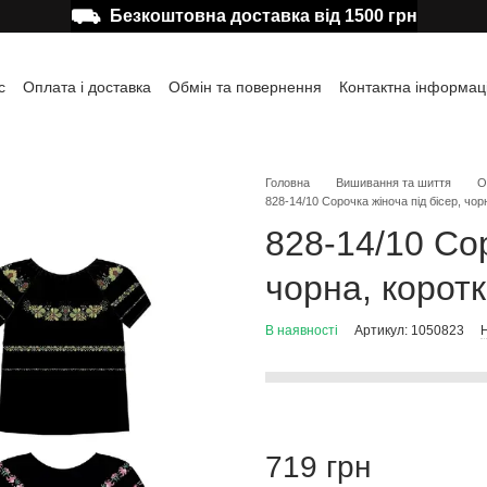
⛟
Безкоштовна доставка від 1500 грн
с
Оплата і доставка
Обмін та повернення
Контактна інформац
а користувача
Відгуки про магазин
Публічна оферта
Головна
Вишивання та шиття
О
828-14/10 Сорочка жіноча під бісер, чор
828-14/10 Сор
чорна, коротк
В наявності
Артикул: 1050823
Н
719 грн