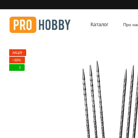
Перейти до основного контенту
Каталог
Про на
Угод
АКЦІЯ
−30%
3