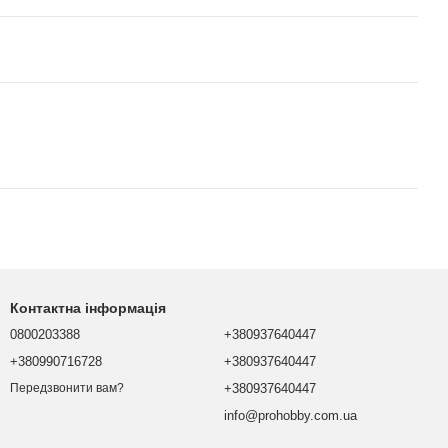
Контактна інформація
0800203388
+380937640447
+380990716728
+380937640447
+380937640447
Передзвонити вам?
info@prohobby.com.ua