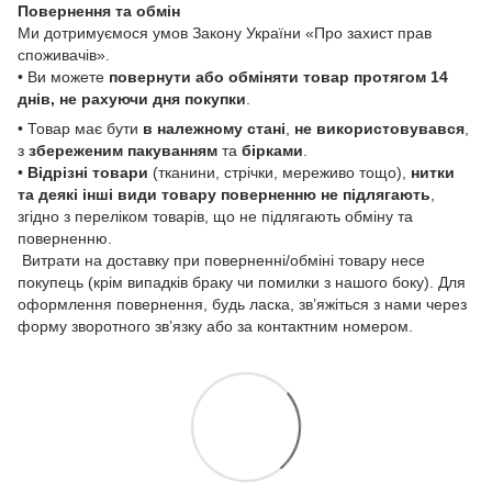
Повернення та обмін
Ми дотримуємося умов Закону України «Про захист прав
споживачів».
• Ви можете
повернути або обміняти товар
протягом 14
днів, не рахуючи дня покупки
.
• Товар має бути
в належному стані
,
не використовувався
,
з
збереженим пакуванням
та
бірками
.
•
Відрізні товари
(тканини, стрічки, мереживо тощо),
нитки
та деякі інші види товару
поверненню не підлягають
,
згідно з переліком товарів, що не підлягають обміну та
поверненню.
Витрати на доставку при поверненні/обміні товару несе
покупець (крім випадків браку чи помилки з нашого боку). Для
оформлення повернення, будь ласка, зв’яжіться з нами через
форму зворотного зв’язку або за контактним номером.