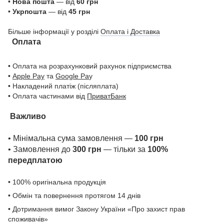
•
Нова пошта
— від
60 грн
•
Укрпошта
— від
45 грн
Більше інформації у розділі
Оплата і Доставка
Оплата
• Оплата на розрахунковий рахунок підприємства
•
Apple Pay
та
Google Pa
y
• Накладений платіж (післяплата)
• Оплата частинами від
ПриватБанк
Важливо
• Мінімальна сума замовлення —
100 грн
• Замовлення до
300 грн
— тільки за
100%
передплатою
• 100% оригінальна продукція
• Обмін та повернення протягом 14 днів
• Дотримання вимог Закону України «Про захист прав
споживачів»