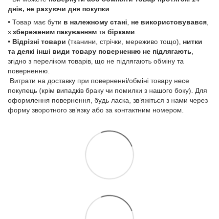
днів, не рахуючи дня покупки
.
• Товар має бути
в належному стані
,
не використовувався
,
з
збереженим пакуванням
та
бірками
.
•
Відрізні товари
(тканини, стрічки, мереживо тощо),
нитки
та деякі інші види товару
поверненню не підлягають
,
згідно з переліком товарів, що не підлягають обміну та
поверненню.
Витрати на доставку при поверненні/обміні товару несе
покупець (крім випадків браку чи помилки з нашого боку). Для
оформлення повернення, будь ласка, зв’яжіться з нами через
форму зворотного зв’язку або за контактним номером.