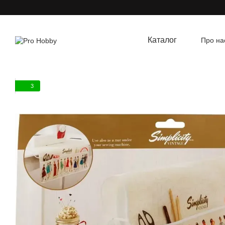
Перейти до основного контенту
Каталог
Про на
Угод
3