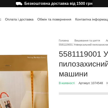
⛟
Безкоштовна доставка від 1500 грн
с
Оплата і доставка
Обмін та повернення
Контактна інформац
а користувача
Відгуки про магазин
Публічна оферта
Головна
Вишивання та шиття
А
5581119001 Універсальний пилозахисн
5581119001 У
пилозахисний
машини
В наявності
Артикул: 1074548
Н