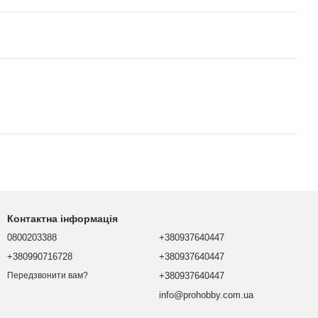
Контактна інформація
0800203388
+380937640447
+380990716728
+380937640447
+380937640447
Передзвонити вам?
info@prohobby.com.ua