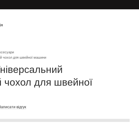
ія
ксесуари
ий чохол для швейної машини
ніверсальний
 чохол для швейної
аписати відгук