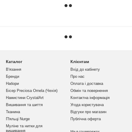
Каталог
Клієнтам
В'язання
Вхід до кабінету
Бренди
Про нас
Набори
Оплата і доставка
Бісер Preciosa Ornela (Чехія)
Обмін та повернення
Намистини CrystalArt
Контактна інформація
Вишивання та шиття
Угода користувача
Тканина
Відгуки про магазин
П'яльці Nurge
Публічна оферта
Муліне та нитки для
вишивання
Ми в соцмережах