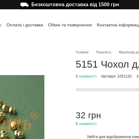
⛟
Безкоштовна доставка від 1500 грн
с
Оплата і доставка
Обмін та повернення
Контактна інформац
а користувача
Відгуки про магазин
Публічна оферта
Головна
Творчість
Фурнітура дл
5151 Чохол д
В наявності
Артикул: 1051191
Н
32 грн
В наявності
Увійти
для відображення нак
%