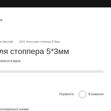
ія
я біжутерії
5151 Чохол для стоппера 5*3мм
ля стоппера 5*3мм
аписати відгук
Порівняти
В бажання
опичувальної знижки