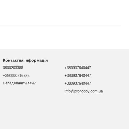
Контактна інформація
0800203388
+380937640447
+380990716728
+380937640447
+380937640447
Передзвонити вам?
info@prohobby.com.ua