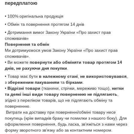
передплатою
• 100% оригінальна продукція
• Обмін та повернення протягом 14 днів
• Дотримання вимог Закону України «Про захист прав
споживачів»
Повернення та обмін
Ми дотримуємося умов Закону України «Про захист прав
споживачів».
• Ви можете
повернути або обміняти товар
протягом 14
днів, не рахуючи дня покупки
.
• Товар має бути
в належному стані
,
не використовувався
,
з
збереженим пакуванням
та
бірками
.
•
Відрізні товари
(тканини, стрічки, мереживо тощо),
нитки
та деякі інші види товару
поверненню не підлягають
,
згідно з переліком товарів, що не підлягають обміну та
поверненню.
Витрати на доставку при поверненні/обміні товару несе
покупець (крім випадків браку чи помилки з нашого боку). Для
оформлення повернення, будь ласка, зв’яжіться з нами через
форму зворотного зв’язку або за контактним номером.