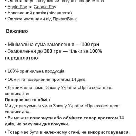
• Оплата на розрахунковий рахунок підприємства
•
Apple Pay
та
Google Pa
y
• Накладений платіж (післяплата)
• Оплата частинами від
ПриватБанк
Важливо
• Мінімальна сума замовлення —
100 грн
• Замовлення до
300 грн
— тільки за
100%
передплатою
• 100% оригінальна продукція
• Обмін та повернення протягом 14 днів
• Дотримання вимог Закону України «Про захист прав
споживачів»
Повернення та обмін
Ми дотримуємося умов Закону України «Про захист прав
споживачів».
• Ви можете
повернути або обміняти товар
протягом 14
днів, не рахуючи дня покупки
.
• Товар має бути
в належному стані
,
не використовувався
,