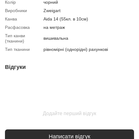
Колір
чорний
Виробники
Zweigart
Канва
Aida 14 (55кл. в 10см)
Расфасовка
на метраж
Тип канви
вишивальна
(тканини)
Тип тканини
рівномірні (однорідні) рахункові
Відгуки
Додайте перший відгук
Написати відгук