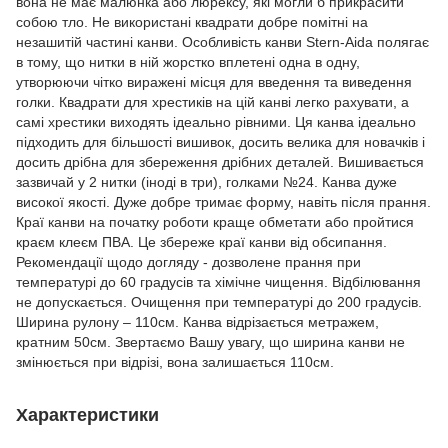
вона не має малюнка або люрексу, які могли б прикрасити
собою тло. Не використані квадрати добре помітні на
незашитій частині канви. Особливість канви Stern-Aida полягає
в тому, що нитки в ній жорстко вплетені одна в одну,
утворюючи чітко виражені місця для введення та виведення
голки. Квадрати для хрестиків на цій канві легко рахувати, а
самі хрестики виходять ідеально рівними. Ця канва ідеально
підходить для більшості вишивок, досить велика для новачків і
досить дрібна для збереження дрібних деталей. Вишивається
зазвичай у 2 нитки (іноді в три), голками №24. Канва дуже
високої якості. Дуже добре тримає форму, навіть після прання.
Краї канви на початку роботи краще обметати або пройтися
краєм клеєм ПВА. Це збереже краї канви від обсипання.
Рекомендації щодо догляду - дозволене прання при
температурі до 60 градусів та хімічне чищення. Відбілювання
не допускається. Очищення при температурі до 200 градусів.
Ширина рулону – 110см. Канва відрізається метражем,
кратним 50см. Звертаємо Вашу увагу, що ширина канви не
змінюється при відрізі, вона залишається 110см.
Характеристики