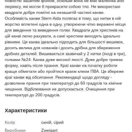
повністю зашитим фоном, оскільки вона не має малюнка або
люрексу, які могли б прикрасити собою тло. Не використані
квадрати добре помітні на незашитій частині канви.
Особливість канви Stern-Aida полягає в тому, що нитки в ній
жорстко вплетені одна в одну, утворюючи чітко виражені місця
для введення та виведення голки. Квадрати для хрестиків на
цій канві легко рахувати, а самі хрестики виходять ідеально
рівними. Ця канва ідеально підходить для більшості вишивок,
досить велика для новачків і досить дрібна для збереження
дрібних деталей. Вишивається зазвичай у 2 нитки (іноді в три),
голками №24. Канва дуже високої якості. Дуже добре тримає
форму, навіть після прання. Краї канви на початку роботи
краще обметати або пройтися краєм клеєм ПВА. Це збереже
краї канви від обсипання. Рекомендації щодо догляду -
дозволене прання при температурі до 60 градусів та хімічне
чищення. Відбілювання не допускається. Очищення при
температурі до 200 градусів.
Характеристики
Колір
синій, сірий
Виробники
Zweigart