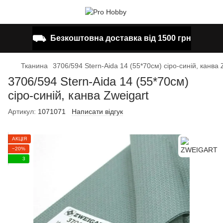
⛟
Безкоштовна доставка від 1500 грн
Тканина
3706/594 Stern-Aida 14 (55*70см) сіро-синій, канва 
3706/594 Stern-Aida 14 (55*70см)
сіро-синій, канва Zweigart
Артикул:
1071071
Написати відгук
АКЦІЯ
−20%
3