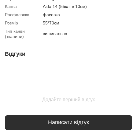
Канва
Aida 14 (55кл. в 10см)
Расфасовка
фасовка
Розмір
55*70см
Тип канви
вишивальна
(тканини)
Відгуки
Додайте перший відгук
Написати відгук