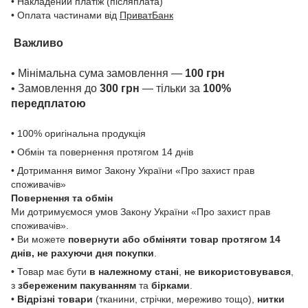
• Накладений платіж (післяплата)
• Оплата частинами від
ПриватБанк
Важливо
• Мінімальна сума замовлення —
100 грн
• Замовлення до
300 грн
— тільки за
100%
передплатою
• 100% оригінальна продукція
• Обмін та повернення протягом 14 днів
• Дотримання вимог Закону України «Про захист прав
споживачів»
Повернення та обмін
Ми дотримуємося умов Закону України «Про захист прав
споживачів».
• Ви можете
повернути або обміняти товар
протягом 14
днів, не рахуючи дня покупки
.
• Товар має бути
в належному стані
,
не використовувався
,
з
збереженим пакуванням
та
бірками
.
•
Відрізні товари
(тканини, стрічки, мереживо тощо),
нитки