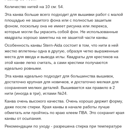
Количество нитей на 10 см: 54.
Эта канва больше всего подходит для вышивки работ с малой
площадью не зашитого фона или с полностью зашитым
фоном, поскольку она не имеет рисунка или люрекса,
которые могли бы украсить собой фон. Не использованные
квадраты хорошо заметны на не зашитой части канвы.
Особенность канвы Stern-Aida состоит в том, что нити в ней
жестко вплетены одна в другую, образуя четко выраженные
места для ввода и вывода иглы. Квадраты для крестиков на
этой канве легко считать, а сами крестики получаются
идеально ровными.
Эта канва идеально подходит для большинства вышивок,
достаточно крупная для новичков, и достаточно мелкая для
сохранения мелких деталей. Вышивается как правило в 2
нити (иногда в три), иглами №24.
Канва очень высокого качества. Очень хорошо держит форму,
даже после стирки. Края канвы в начале работы лучше
обметать или пройтись по краю клеем ПВА. Это сохранит края
канвы от осыпания.
Рекомендации по уходу - разрешена стирка при температуре