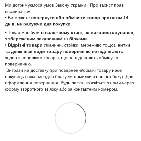
Ми дотримуємося умов Закону України «Про захист прав
споживачів».
• Ви можете
повернути або обміняти товар
протягом 14
днів, не рахуючи дня покупки
.
• Товар має бути
в належному стані
,
не використовувався
,
з
збереженим пакуванням
та
бірками
.
•
Відрізні товари
(тканини, стрічки, мереживо тощо),
нитки
та деякі інші види товару
поверненню не підлягають
,
згідно з переліком товарів, що не підлягають обміну та
поверненню.
Витрати на доставку при поверненні/обміні товару несе
покупець (крім випадків браку чи помилки з нашого боку). Для
оформлення повернення, будь ласка, зв’яжіться з нами через
форму зворотного зв’язку або за контактним номером.