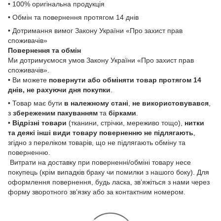
• 100% оригінальна продукція
• Обмін та повернення протягом 14 днів
• Дотримання вимог Закону України «Про захист прав
споживачів»
Повернення та обмін
Ми дотримуємося умов Закону України «Про захист прав
споживачів».
• Ви можете
повернути або обміняти товар
протягом 14
днів, не рахуючи дня покупки
.
• Товар має бути
в належному стані
,
не використовувався
,
з
збереженим пакуванням
та
бірками
.
•
Відрізні товари
(тканини, стрічки, мереживо тощо),
нитки
та деякі інші види товару
поверненню не підлягають
,
згідно з переліком товарів, що не підлягають обміну та
поверненню.
Витрати на доставку при поверненні/обміні товару несе
покупець (крім випадків браку чи помилки з нашого боку). Для
оформлення повернення, будь ласка, зв’яжіться з нами через
форму зворотного зв’язку або за контактним номером.