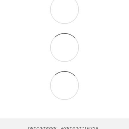
0800203388
+380990716728