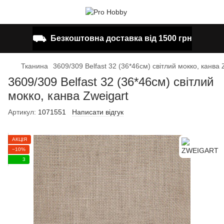
⛟
Безкоштовна доставка від 1500 грн
Тканина
3609/309 Belfast 32 (36*46см) світлий мокко, канва 
3609/309 Belfast 32 (36*46см) світлий
мокко, канва Zweigart
Артикул:
1071551
Написати відгук
АКЦІЯ
−10%
3