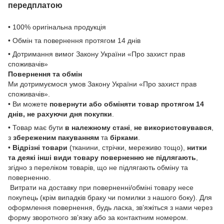
передплатою
• 100% оригінальна продукція
• Обмін та повернення протягом 14 днів
• Дотримання вимог Закону України «Про захист прав
споживачів»
Повернення та обмін
Ми дотримуємося умов Закону України «Про захист прав
споживачів».
• Ви можете
повернути або обміняти товар
протягом 14
днів, не рахуючи дня покупки
.
• Товар має бути
в належному стані
,
не використовувався
,
з
збереженим пакуванням
та
бірками
.
•
Відрізні товари
(тканини, стрічки, мереживо тощо),
нитки
та деякі інші види товару
поверненню не підлягають
,
згідно з переліком товарів, що не підлягають обміну та
поверненню.
Витрати на доставку при поверненні/обміні товару несе
покупець (крім випадків браку чи помилки з нашого боку). Для
оформлення повернення, будь ласка, зв’яжіться з нами через
форму зворотного зв’язку або за контактним номером.