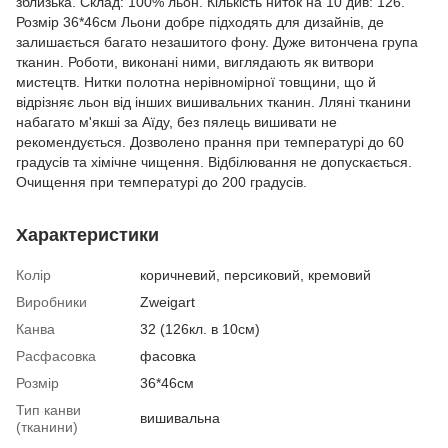
зблизька. Склад: 100% льон. Кількість ниток на 10 див: 126.
Розмір 36*46см Льони добре підходять для дизайнів, де
залишається багато незашитого фону. Дуже витончена група
тканин. Роботи, виконані ними, виглядають як витвори
мистецтв. Нитки полотна нерівномірної товщини, що й
відрізняє льон від інших вишивальних тканин. Лляні тканини
набагато м'якші за Аїду, без пялець вишивати не
рекомендується. Дозволено прання при температурі до 60
градусів та хімічне чищення. Відбілювання не допускається.
Очищення при температурі до 200 градусів.
Характеристики
Колір
коричневий, персиковий, кремовий
Виробники
Zweigart
Канва
32 (126кл. в 10см)
Расфасовка
фасовка
Розмір
36*46см
Тип канви
вишивальна
(тканини)