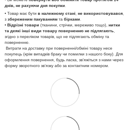
днів, не рахуючи дня покупки
.
• Товар має бути
в належному стані
,
не використовувався
,
з
збереженим пакуванням
та
бірками
.
•
Відрізні товари
(тканини, стрічки, мереживо тощо),
нитки
та деякі інші види товару
поверненню не підлягають
,
згідно з переліком товарів, що не підлягають обміну та
поверненню.
Витрати на доставку при поверненні/обміні товару несе
покупець (крім випадків браку чи помилки з нашого боку). Для
оформлення повернення, будь ласка, зв’яжіться з нами через
форму зворотного зв’язку або за контактним номером.