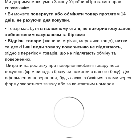
Ми дотримуємося умов Закону України «Про захист прав
споживачів».
• Ви можете
повернути або обміняти товар
протягом 14
днів, не рахуючи дня покупки
.
• Товар має бути
в належному стані
,
не використовувався
,
з
збереженим пакуванням
та
бірками
.
•
Відрізні товари
(тканини, стрічки, мереживо тощо),
нитки
та деякі інші види товару
поверненню не підлягають
,
згідно з переліком товарів, що не підлягають обміну та
поверненню.
Витрати на доставку при поверненні/обміні товару несе
покупець (крім випадків браку чи помилки з нашого боку). Для
оформлення повернення, будь ласка, зв’яжіться з нами через
форму зворотного зв’язку або за контактним номером.