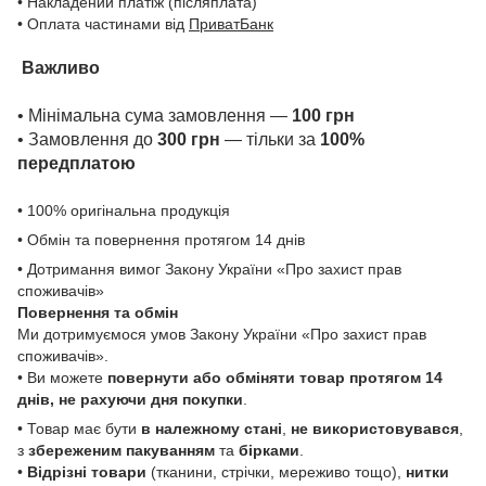
• Накладений платіж (післяплата)
• Оплата частинами від
ПриватБанк
Важливо
• Мінімальна сума замовлення —
100 грн
• Замовлення до
300 грн
— тільки за
100%
передплатою
• 100% оригінальна продукція
• Обмін та повернення протягом 14 днів
• Дотримання вимог Закону України «Про захист прав
споживачів»
Повернення та обмін
Ми дотримуємося умов Закону України «Про захист прав
споживачів».
• Ви можете
повернути або обміняти товар
протягом 14
днів, не рахуючи дня покупки
.
• Товар має бути
в належному стані
,
не використовувався
,
з
збереженим пакуванням
та
бірками
.
•
Відрізні товари
(тканини, стрічки, мереживо тощо),
нитки