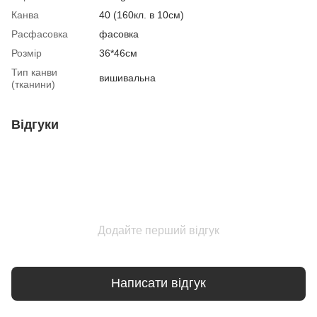
Канва
40 (160кл. в 10см)
Расфасовка
фасовка
Розмір
36*46см
Тип канви
вишивальна
(тканини)
Відгуки
Додайте перший відгук
Написати відгук