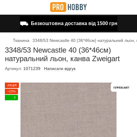
⛟
Безкоштовна доставка від 1500 грн
Тканина
3348/53 Newcastle 40 (36*46см) натуральний льон, 
3348/53 Newcastle 40 (36*46см)
натуральний льон, канва Zweigart
Артикул:
1071239
Написати відгук
АКЦІЯ
−15%
3