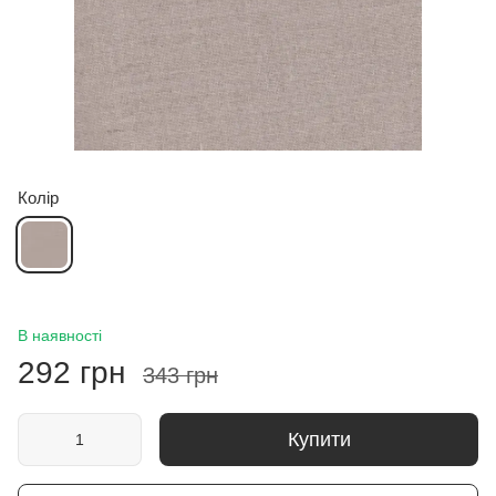
Колір
В наявності
292 грн
343 грн
Купити