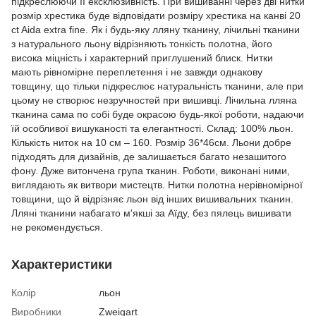
підкреслюючи її ексклюзивність. При вишиванні через дві нитки
розмір хрестика буде відповідати розміру хрестика на канві 20
ct Aida extra fine. Як і будь-яку лляну тканину, лічильні тканини
з натурального льону відрізняють тонкість полотна, його
висока міцність і характерний приглушений блиск. Нитки
мають рівномірне переплетення і не завжди однакову
товщину, що тільки підкреслює натуральність тканини, але при
цьому не створює незручностей при вишивці. Лічильна лляна
тканина сама по собі буде окрасою будь-якої роботи, надаючи
їй особливої ​​вишуканості та елегантності. Склад: 100% льон.
Кількість ниток на 10 см – 160. Розмір 36*46см. Льони добре
підходять для дизайнів, де залишається багато незашитого
фону. Дуже витончена група тканин. Роботи, виконані ними,
виглядають як витвори мистецтв. Нитки полотна нерівномірної
товщини, що й відрізняє льон від інших вишивальних тканин.
Лляні тканини набагато м'якші за Аїду, без пялець вишивати
не рекомендується.
Характеристики
Колір
льон
Виробники
Zweigart