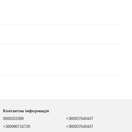
Контактна інформація
0800203388
+380937640447
+380990716728
+380937640447