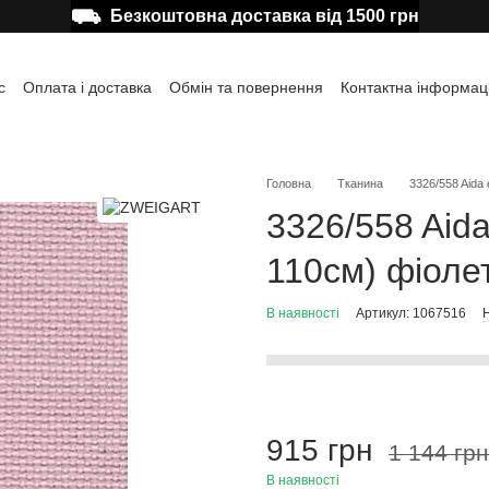
⛟
Безкоштовна доставка від 1500 грн
с
Оплата і доставка
Обмін та повернення
Контактна інформац
а користувача
Відгуки про магазин
Публічна оферта
Головна
Тканина
3326/558 Aida 
3326/558 Aida
110см) фіоле
В наявності
Артикул: 1067516
Н
915 грн
1 144 грн
В наявності