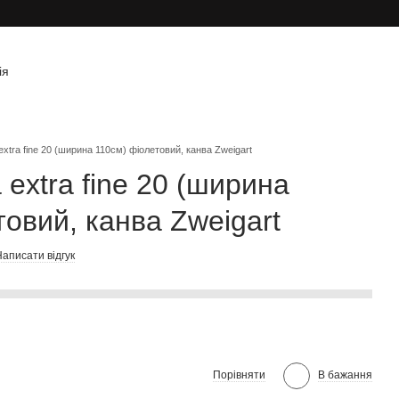
ія
extra fine 20 (ширина 110см) фіолетовий, канва Zweigart
 extra fine 20 (ширина
товий, канва Zweigart
аписати відгук
Порівняти
В бажання