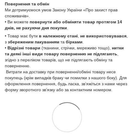
Повернення та обмін
Ми дотримуємося умов Закону України «Про захист прав
споживачів».
• Ви можете
повернути або обміняти товар
протягом 14
днів, не рахуючи дня покупки
.
• Товар має бути
в належному стані
,
не використовувався
,
з
збереженим пакуванням
та
бірками
.
•
Відрізні товари
(тканини, стрічки, мереживо тощо),
нитки
та деякі інші види товару
поверненню не підлягають
,
згідно з переліком товарів, що не підлягають обміну та
поверненню.
Витрати на доставку при поверненні/обміні товару несе
покупець (крім випадків браку чи помилки з нашого боку). Для
оформлення повернення, будь ласка, зв’яжіться з нами через
форму зворотного зв’язку або за контактним номером.