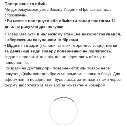
Повернення та обмін
Ми дотримуємося умов Закону України «Про захист прав
споживачів».
• Ви можете
повернути або обміняти товар
протягом 14
днів, не рахуючи дня покупки
.
• Товар має бути
в належному стані
,
не використовувався
,
з
збереженим пакуванням
та
бірками
.
•
Відрізні товари
(тканини, стрічки, мереживо тощо),
нитки
та деякі інші види товару
поверненню не підлягають
,
згідно з переліком товарів, що не підлягають обміну та
поверненню.
Витрати на доставку при поверненні/обміні товару несе
покупець (крім випадків браку чи помилки з нашого боку). Для
оформлення повернення, будь ласка, зв’яжіться з нами через
форму зворотного зв’язку або за контактним номером.