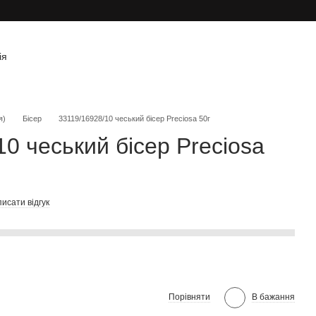
ія
я)
Бісер
33119/16928/10 чеський бісер Preciosa 50г
0 чеський бісер Preciosa
исати відгук
Порівняти
В бажання