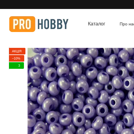
Перейти до основного контенту
Каталог
Про на
Угод
АКЦІЯ
−10%
3