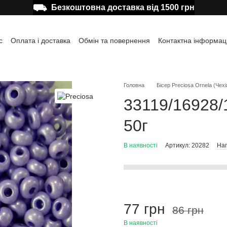
⛟
Безкоштовна доставка від 1500 грн
с
Оплата і доставка
Обмін та повернення
Контактна інформац
а користувача
Відгуки про магазин
Публічна оферта
Головна
Бісер Preciosa Ornela (Чехі
33119/16928/1
50г
В наявності
Артикул: 20282
Нап
77 грн
86 грн
В наявності