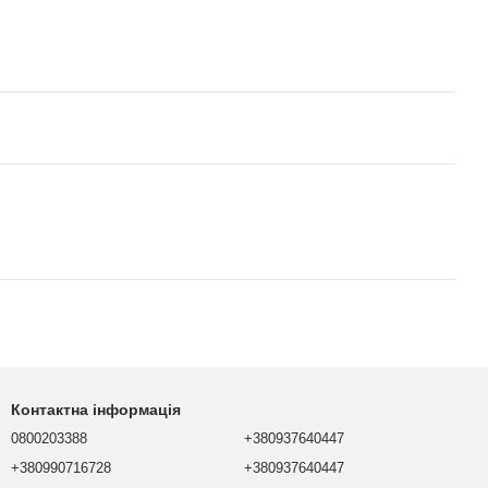
Контактна інформація
0800203388
+380937640447
+380990716728
+380937640447