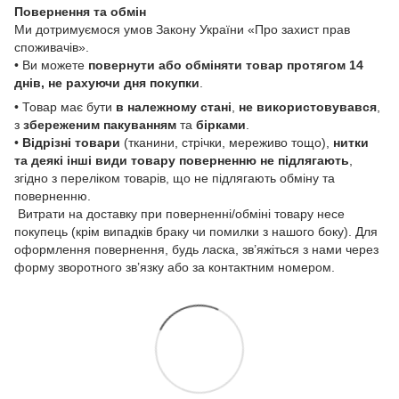
Повернення та обмін
Ми дотримуємося умов Закону України «Про захист прав
споживачів».
• Ви можете
повернути або обміняти товар
протягом 14
днів, не рахуючи дня покупки
.
• Товар має бути
в належному стані
,
не використовувався
,
з
збереженим пакуванням
та
бірками
.
•
Відрізні товари
(тканини, стрічки, мереживо тощо),
нитки
та деякі інші види товару
поверненню не підлягають
,
згідно з переліком товарів, що не підлягають обміну та
поверненню.
Витрати на доставку при поверненні/обміні товару несе
покупець (крім випадків браку чи помилки з нашого боку). Для
оформлення повернення, будь ласка, зв’яжіться з нами через
форму зворотного зв’язку або за контактним номером.