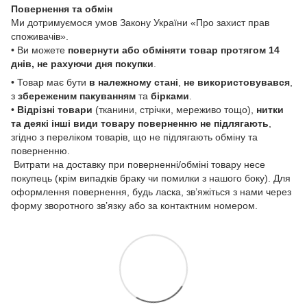
Повернення та обмін
Ми дотримуємося умов Закону України «Про захист прав
споживачів».
• Ви можете
повернути або обміняти товар
протягом 14
днів, не рахуючи дня покупки
.
• Товар має бути
в належному стані
,
не використовувався
,
з
збереженим пакуванням
та
бірками
.
•
Відрізні товари
(тканини, стрічки, мереживо тощо),
нитки
та деякі інші види товару
поверненню не підлягають
,
згідно з переліком товарів, що не підлягають обміну та
поверненню.
Витрати на доставку при поверненні/обміні товару несе
покупець (крім випадків браку чи помилки з нашого боку). Для
оформлення повернення, будь ласка, зв’яжіться з нами через
форму зворотного зв’язку або за контактним номером.