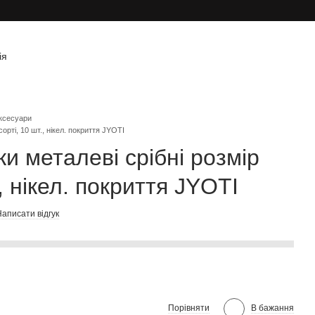
ія
ксесуари
орті, 10 шт., нікел. покриття JYOTI
и металеві срібні розмір
., нікел. покриття JYOTI
аписати відгук
Порівняти
В бажання