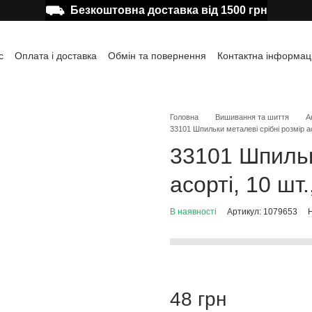
⛟
Безкоштовна доставка від 1500 грн
с
Оплата і доставка
Обмін та повернення
Контактна інформац
а користувача
Відгуки про магазин
Публічна оферта
Головна
Вишивання та шиття
А
33101 Шпильки металеві срібні розмір ас
33101 Шпильк
асорті, 10 шт
В наявності
Артикул: 1079653
Н
48 грн