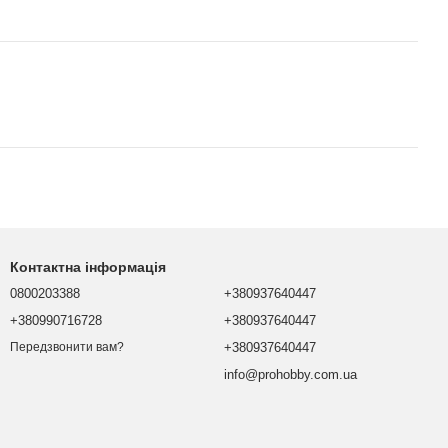
Контактна інформація
0800203388
+380937640447
+380990716728
+380937640447
+380937640447
Передзвонити вам?
info@prohobby.com.ua