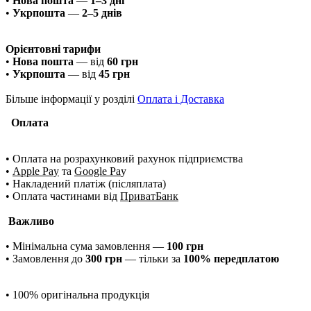
•
Нова пошта
—
1–3 дні
•
Укрпошта
—
2–5 днів
Орієнтовні тарифи
•
Нова пошта
— від
60 грн
•
Укрпошта
— від
45 грн
Більше інформації у розділі
Оплата і Доставка
Оплата
• Оплата на розрахунковий рахунок підприємства
•
Apple Pay
та
Google Pa
y
• Накладений платіж (післяплата)
• Оплата частинами від
ПриватБанк
Важливо
• Мінімальна сума замовлення —
100 грн
• Замовлення до
300 грн
— тільки за
100% передплатою
• 100% оригінальна продукція