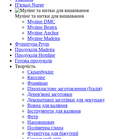
П'яльці Nurge
Муліне та нитки для вишивання
Муліне DMC
Муліне Bestex
Муліне Anchor
Муліне Madeira
Фурнітура Prym
Продукція Madeira
Продукція Hemline
Готова продукція
Творчість
Скрапбукінг
Квіллінг
Фоаміран
Пінопластове заготовлення (Італія)
Дерев'янні заготовки
Декоративні заготівки для декупажу
Вовна для валяння
Інструменти для валяння
Фетр
Наповнювач
Полімерна глина
Фурнітура для біжутерії
Синельний дріт