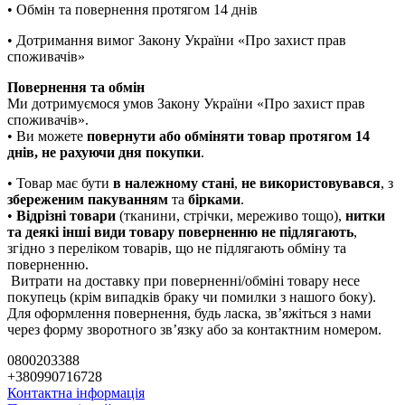
• Обмін та повернення протягом 14 днів
• Дотримання вимог Закону України «Про захист прав
споживачів»
Повернення та обмін
Ми дотримуємося умов Закону України «Про захист прав
споживачів».
• Ви можете
повернути або обміняти товар
протягом 14
днів, не рахуючи дня покупки
.
• Товар має бути
в належному стані
,
не використовувався
, з
збереженим пакуванням
та
бірками
.
•
Відрізні товари
(тканини, стрічки, мереживо тощо),
нитки
та деякі інші види товару
поверненню не підлягають
,
згідно з переліком товарів, що не підлягають обміну та
поверненню.
Витрати на доставку при поверненні/обміні товару несе
покупець (крім випадків браку чи помилки з нашого боку).
Для оформлення повернення, будь ласка, зв’яжіться з нами
через форму зворотного зв’язку або за контактним номером.
0800203388
+380990716728
Контактна інформація