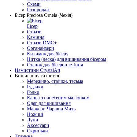
Схеми
Розпродаж
Бісер Preciosa Ornela (Чехія)
Бісер
Стрази
Каміння
Стрази DMC+
Органайзери
Килимок для бісеру
Нитка (леска) для вишивання бісером
Станок для бісероплетіння
Намистини CrystalArt
Вишивання та шиття
Мереживо, стрічки, тесьма
Ґудзики
Голки
Канва з нанесеним малюнком
Одяг для вишивання
Маркери Чарівна Мить
Ножиці
Лупи
Аксесуари
Скриньки
Тканина