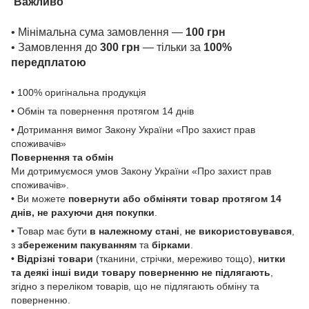
Важливо
• Мінімальна сума замовлення —
100 грн
• Замовлення до
300 грн
— тільки за
100%
передплатою
• 100% оригінальна продукція
• Обмін та повернення протягом 14 днів
• Дотримання вимог Закону України «Про захист прав
споживачів»
Повернення та обмін
Ми дотримуємося умов Закону України «Про захист прав
споживачів».
• Ви можете
повернути або обміняти товар
протягом 14
днів, не рахуючи дня покупки
.
• Товар має бути
в належному стані
,
не використовувався
,
з
збереженим пакуванням
та
бірками
.
•
Відрізні товари
(тканини, стрічки, мереживо тощо),
нитки
та деякі інші види товару
поверненню не підлягають
,
згідно з переліком товарів, що не підлягають обміну та
поверненню.