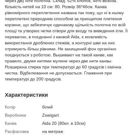
через дві) ніти полотна. Склад: 52% хлопок, 48% віскоза.
Кількість нитей на 10 см: 80. Розмір 36*46см. Канва
рівномірного переплетення названа так тому, що ні в ньому
переплетені природним способом за принципом плетення
корзини, що забезпечує одинакову щільність полотна по всій
площі та утворює четки отвори для входу та виведення ігли. Її
перевагою, в поєднанні з канвой Aida, є можливість
використання дроблених стежків, а контурні шви на них
отримують більш рівними. Не захищений фон органічно
поєднується з роботою. Вышивают на такой канве, как
правило, двумя нитями мулине через две нити канвы.
Розширена стирка при температурі до 60 градусів і хімічна
чистка. Відбелювання не допускається. Глаження при
температурі до 200 градусів.
Характеристики
Колір
білий
Виробники
Zweigart
Канва
Aida 20 (80кл. в 10см)
Расфасовка
на метраж