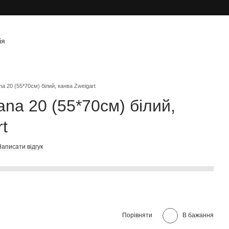
ія
na 20 (55*70см) білий, канва Zweigart
ana 20 (55*70см) білий,
t
аписати відгук
Порівняти
В бажання