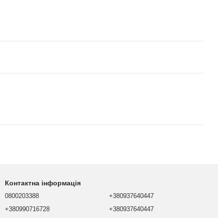
Контактна інформація
0800203388
+380937640447
+380990716728
+380937640447