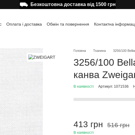
⛟
Безкоштовна доставка від 1500 грн
с
Оплата і доставка
Обмін та повернення
Контактна інформац
а користувача
Відгуки про магазин
Публічна оферта
Головна
Тканина
3256/100 Bella
3256/100 Bell
канва Zweigar
В наявності
Артикул: 1071536
Н
413 грн
516 грн
В наявності