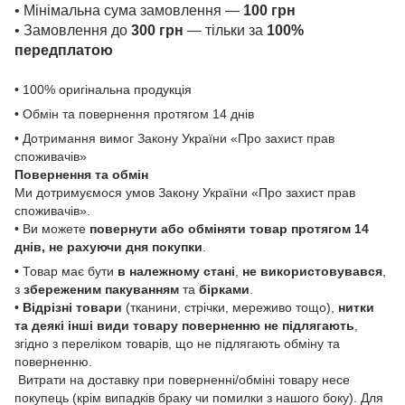
• Мінімальна сума замовлення —
100 грн
• Замовлення до
300 грн
— тільки за
100%
передплатою
• 100% оригінальна продукція
• Обмін та повернення протягом 14 днів
• Дотримання вимог Закону України «Про захист прав
споживачів»
Повернення та обмін
Ми дотримуємося умов Закону України «Про захист прав
споживачів».
• Ви можете
повернути або обміняти товар
протягом 14
днів, не рахуючи дня покупки
.
• Товар має бути
в належному стані
,
не використовувався
,
з
збереженим пакуванням
та
бірками
.
•
Відрізні товари
(тканини, стрічки, мереживо тощо),
нитки
та деякі інші види товару
поверненню не підлягають
,
згідно з переліком товарів, що не підлягають обміну та
поверненню.
Витрати на доставку при поверненні/обміні товару несе
покупець (крім випадків браку чи помилки з нашого боку). Для