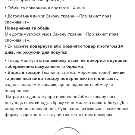
• Обмін та повернення протягом 14 днів
• Дотримання вимог Закону України «Про захист прав
споживачів»
Повернення та обмін
Ми дотримуємося умов Закону України «Про захист прав
споживачів».
• Ви можете
повернути або обміняти товар
протягом 14
днів, не рахуючи дня покупки
.
• Товар має бути
в належному стані
,
не використовувався
,
з
збереженим пакуванням
та
бірками
.
•
Відрізні товари
(тканини, стрічки, мереживо тощо),
нитки
та деякі інші види товару
поверненню не підлягають
,
згідно з переліком товарів, що не підлягають обміну та
поверненню.
Витрати на доставку при поверненні/обміні товару несе
покупець (крім випадків браку чи помилки з нашого боку). Для
оформлення повернення, будь ласка, зв’яжіться з нами через
форму зворотного зв’язку або за контактним номером.