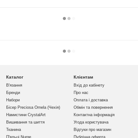
Каталог
Клієнтам
В'язання
Вхід до кабінету
Бренди
Про нас
Набори
Оплата і доставка
Бісер Preciosa Ornela (Чехія)
Обмін та повернення
Намистини CrystalArt
Контактна інформація
Вишивання та шиття
Угода користувача
Тканина
Відгуки про магазин
П'яльці Nurge
Публічна оферта