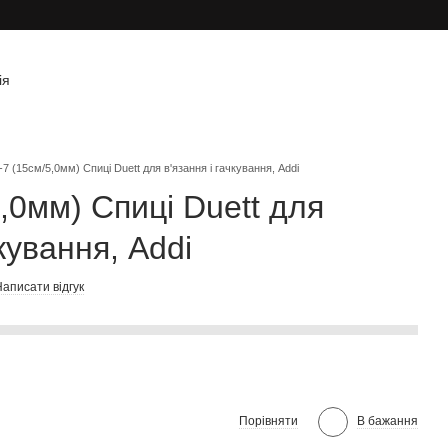
ія
-7 (15см/5,0мм) Спиці Duett для в'язання і гачкування, Addi
,0мм) Спиці Duett для
чкування, Addi
аписати відгук
Порівняти
В бажання