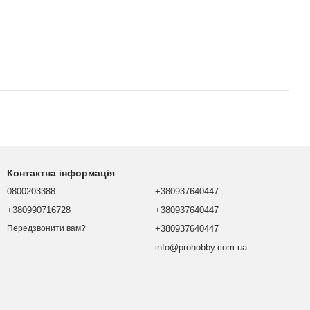
Контактна інформація
0800203388
+380937640447
+380990716728
+380937640447
+380937640447
Передзвонити вам?
info@prohobby.com.ua