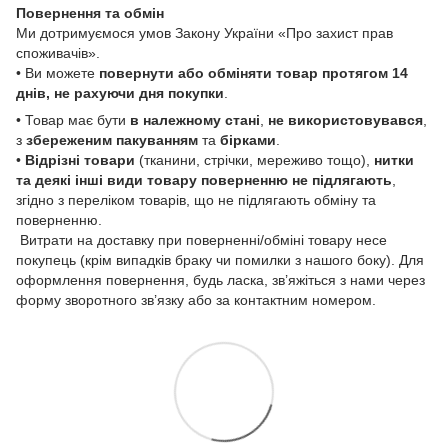
Повернення та обмін
Ми дотримуємося умов Закону України «Про захист прав
споживачів».
• Ви можете
повернути або обміняти товар
протягом 14
днів, не рахуючи дня покупки
.
• Товар має бути
в належному стані
,
не використовувався
,
з
збереженим пакуванням
та
бірками
.
•
Відрізні товари
(тканини, стрічки, мереживо тощо),
нитки
та деякі інші види товару
поверненню не підлягають
,
згідно з переліком товарів, що не підлягають обміну та
поверненню.
Витрати на доставку при поверненні/обміні товару несе
покупець (крім випадків браку чи помилки з нашого боку). Для
оформлення повернення, будь ласка, зв’яжіться з нами через
форму зворотного зв’язку або за контактним номером.