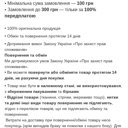
• Мінімальна сума замовлення —
100 грн
• Замовлення до
300 грн
— тільки за
100%
передплатою
• 100% оригінальна продукція
• Обмін та повернення протягом 14 днів
• Дотримання вимог Закону України «Про захист прав
споживачів»
Повернення та обмін
Ми дотримуємося умов Закону України «Про захист прав
споживачів».
• Ви можете
повернути або обміняти товар
протягом 14
днів, не рахуючи дня покупки
.
• Товар має бути
в належному стані
,
не використовувався
,
з
збереженим пакуванням
та
бірками
.
•
Відрізні товари
(тканини, стрічки, мереживо тощо),
нитки
та деякі інші види товару
поверненню не підлягають
,
згідно з переліком товарів, що не підлягають обміну та
поверненню.
Витрати на доставку при поверненні/обміні товару несе
покупець (крім випадків браку чи помилки з нашого боку). Для