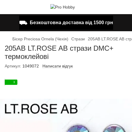
⛟
Безкоштовна доставка від 1500 грн
Бісер Preciosa Ornela (Чехія)
Стрази
205AB LT.ROSE AB стр
205AB LT.ROSE AB стрази DMC+
термоклейові
Артикул:
1049072
Написати відгук
3