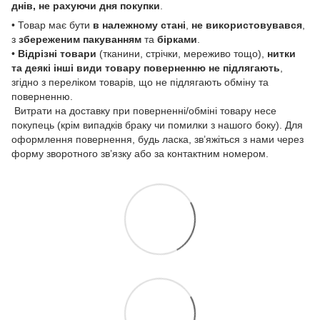
днів, не рахуючи дня покупки
.
• Товар має бути
в належному стані
,
не використовувався
,
з
збереженим пакуванням
та
бірками
.
•
Відрізні товари
(тканини, стрічки, мереживо тощо),
нитки
та деякі інші види товару
поверненню не підлягають
,
згідно з переліком товарів, що не підлягають обміну та
поверненню.
Витрати на доставку при поверненні/обміні товару несе
покупець (крім випадків браку чи помилки з нашого боку). Для
оформлення повернення, будь ласка, зв’яжіться з нами через
форму зворотного зв’язку або за контактним номером.