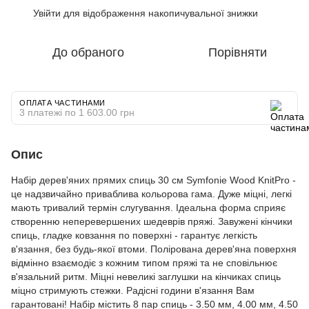
Увійти
для відображення накопичувальної знижки
%
До обраного
Порівняти
ОПЛАТА ЧАСТИНАМИ
3 платежі по 1 603.00 грн
Опис
Набір дерев'яних прямих спиць 30 см Symfonie Wood KnitPro -
це надзвичайно приваблива кольорова гама. Дуже міцні, легкі
мають тривалий термін слугування. Ідеальна форма сприяє
створенню неперевершених шедеврів пряжі. Завужені кінчики
спиць, гладке ковзання по поверхні - гарантує легкість
в'язання, без будь-якої втоми. Полірована дерев'яна поверхня
відмінно взаємодіє з кожним типом пряжі та не сповільнює
в'язальний ритм. Міцні невеликі заглушки на кінчиках спиць
міцно стримують стежки. Радісні години в'язання Вам
гарантовані! Набір містить 8 пар спиць - 3.50 мм, 4.00 мм, 4.50