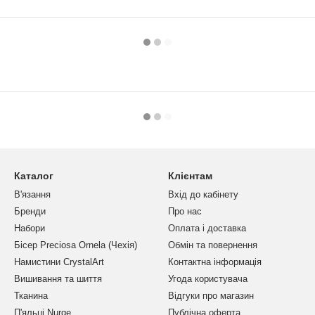
Каталог
Клієнтам
В'язання
Вхід до кабінету
Бренди
Про нас
Набори
Оплата і доставка
Бісер Preciosa Ornela (Чехія)
Обмін та повернення
Намистини CrystalArt
Контактна інформація
Вишивання та шиття
Угода користувача
Тканина
Відгуки про магазин
П'яльці Nurge
Публічна оферта