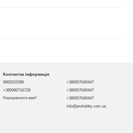
Контактна інформація
0800203388
+380937640447
+380990716728
+380937640447
+380937640447
Передзвонити вам?
info@prohobby.com.ua