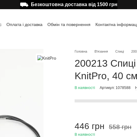
⛟
Безкоштовна доставка від 1500 грн
с
Оплата і доставка
Обмін та повернення
Контактна інформац
а користувача
Відгуки про магазин
Публічна оферта
Головна
В'язання
Спиці
200
200213 Спиці
KnitPro, 40 с
В наявності
Артикул: 1078588
Н
446 грн
558 грн
В наявності