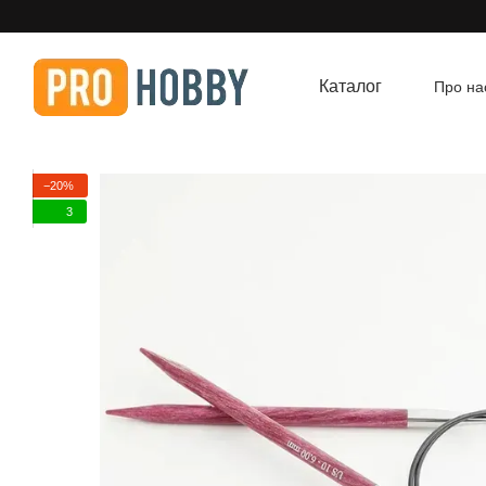
Перейти до основного контенту
Каталог
Про на
Угод
−20%
3