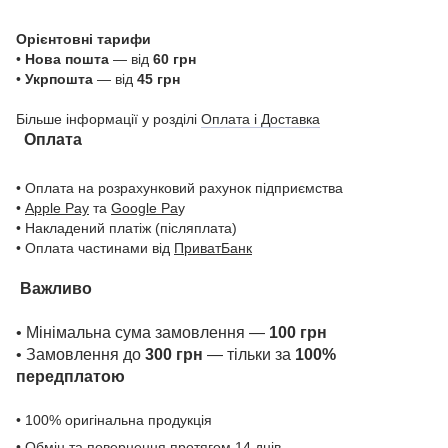
Орієнтовні тарифи
•
Нова пошта
— від
60 грн
•
Укрпошта
— від
45 грн
Більше інформації у розділі
Оплата і Доставка
Оплата
• Оплата на розрахунковий рахунок підприємства
•
Apple Pay
та
Google Pa
y
• Накладений платіж (післяплата)
• Оплата частинами від
ПриватБанк
Важливо
• Мінімальна сума замовлення —
100 грн
• Замовлення до
300 грн
— тільки за
100%
передплатою
• 100% оригінальна продукція
• Обмін та повернення протягом 14 днів