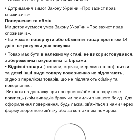
• Дотримання вимог Закону України «Про захист прав
споживачів»
Повернення та обмін
Ми дотримуємося умов Закону України «Про захист прав
споживачів».
• Ви можете
повернути або обміняти товар
протягом 14
днів, не рахуючи дня покупки
.
• Товар має бути
в належному стані
,
не використовувався
,
з
збереженим пакуванням
та
бірками
.
•
Відрізні товари
(тканини, стрічки, мереживо тощо),
нитки
та деякі інші види товару
поверненню не підлягають
,
згідно з переліком товарів, що не підлягають обміну та
поверненню.
Витрати на доставку при поверненні/обміні товару несе
покупець (крім випадків браку чи помилки з нашого боку). Для
оформлення повернення, будь ласка, зв’яжіться з нами через
форму зворотного зв’язку або за контактним номером.