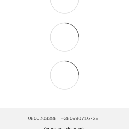
0800203388
+380990716728
Контактна інформація