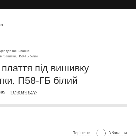
ія
дяг для вишивання
ом Завитки, П58-ГБ білий
 плаття під вишивку
тки, П58-ГБ білий
485
Написати відгук
Порівняти
В бажання