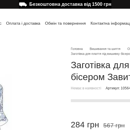
⛟
Безкоштовна доставка від 1500 грн
с
Оплата і доставка
Обмін та повернення
Контактна інформац
а користувача
Відгуки про магазин
Публічна оферта
Головна
Вишивання та шиття
О
Заготівка для плаття під вишивку бісер
Заготівка для
бісером Зави
Немає в наявності
Артикул: 1056
284 грн
567 грн