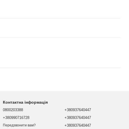
Контактна інформація
0800203388
+380937640447
+380990716728
+380937640447
+380937640447
Передзвонити вам?