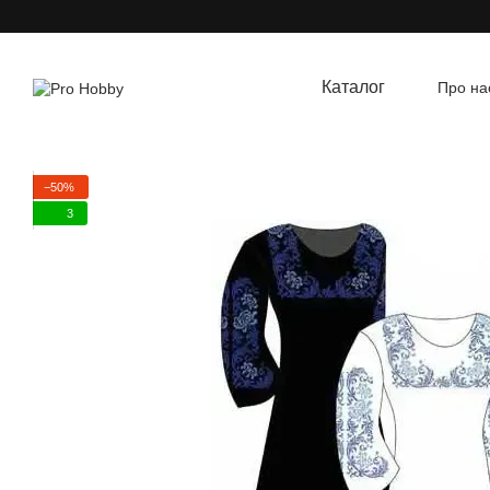
Перейти до основного контенту
Каталог
Про на
Угод
−50%
3