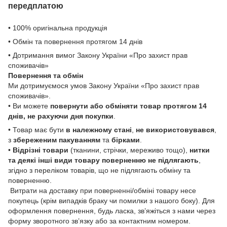
передплатою
• 100% оригінальна продукція
• Обмін та повернення протягом 14 днів
• Дотримання вимог Закону України «Про захист прав
споживачів»
Повернення та обмін
Ми дотримуємося умов Закону України «Про захист прав
споживачів».
• Ви можете
повернути або обміняти товар
протягом 14
днів, не рахуючи дня покупки
.
• Товар має бути
в належному стані
,
не використовувався
,
з
збереженим пакуванням
та
бірками
.
•
Відрізні товари
(тканини, стрічки, мереживо тощо),
нитки
та деякі інші види товару
поверненню не підлягають
,
згідно з переліком товарів, що не підлягають обміну та
поверненню.
Витрати на доставку при поверненні/обміні товару несе
покупець (крім випадків браку чи помилки з нашого боку). Для
оформлення повернення, будь ласка, зв’яжіться з нами через
форму зворотного зв’язку або за контактним номером.