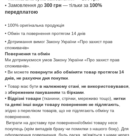
• Замовлення до
300 грн
— тільки за
100%
передплатою
• 100% оригінальна продукція
• Обмін та повернення протягом 14 днів
• Дотримання вимог Закону України «Про захист прав
споживачів»
Повернення та обмін
Ми дотримуємося умов Закону України «Про захист прав
споживачів».
• Ви можете
повернути або обміняти товар
протягом 14
днів, не рахуючи дня покупки
.
• Товар має бути
в належному стані
,
не використовувався
,
з
збереженим пакуванням
та
бірками
.
•
Відрізні товари
(тканини, стрічки, мереживо тощо),
нитки
та деякі інші види товару
поверненню не підлягають
,
згідно з переліком товарів, що не підлягають обміну та
поверненню.
Витрати на доставку при поверненні/обміні товару несе
покупець (крім випадків браку чи помилки з нашого боку). Для
оформлення повернення, будь ласка, зв’яжіться з нами через