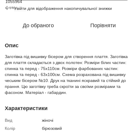
Увійти
для відображення накопичувальної знижки
%
До обраного
Порівняти
Опис
Заготівка під вишивку бісером для створення плаття. Заготівка
для плаття складається з двох полотен: Розміри білих частин:
спинка та перед - 75х110см. Розміри фарбованих частин:
спинка та перед - 63х100см. Схема розрахована під вишивку
чеським бісером №10. Друк на тканині яскравий та стійкий до
прання. Цю заготівку треба скроїти за своїми розмірами та
фасоном. Матеріал - габардин.
Характеристики
Вид
жіночі
Колір
бірюзовий