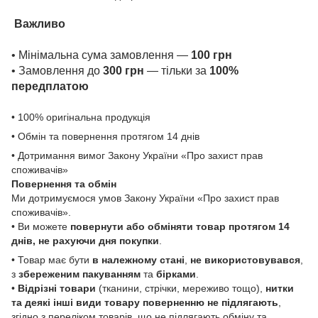
Важливо
• Мінімальна сума замовлення —
100 грн
• Замовлення до
300 грн
— тільки за
100%
передплатою
• 100% оригінальна продукція
• Обмін та повернення протягом 14 днів
• Дотримання вимог Закону України «Про захист прав
споживачів»
Повернення та обмін
Ми дотримуємося умов Закону України «Про захист прав
споживачів».
• Ви можете
повернути або обміняти товар
протягом 14
днів, не рахуючи дня покупки
.
• Товар має бути
в належному стані
,
не використовувався
,
з
збереженим пакуванням
та
бірками
.
•
Відрізні товари
(тканини, стрічки, мереживо тощо),
нитки
та деякі інші види товару
поверненню не підлягають
,
згідно з переліком товарів, що не підлягають обміну та