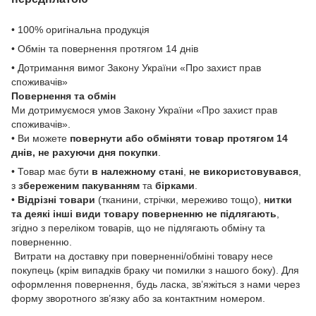
• 100% оригінальна продукція
• Обмін та повернення протягом 14 днів
• Дотримання вимог Закону України «Про захист прав
споживачів»
Повернення та обмін
Ми дотримуємося умов Закону України «Про захист прав
споживачів».
• Ви можете
повернути або обміняти товар
протягом 14
днів, не рахуючи дня покупки
.
• Товар має бути
в належному стані
,
не використовувався
,
з
збереженим пакуванням
та
бірками
.
•
Відрізні товари
(тканини, стрічки, мереживо тощо),
нитки
та деякі інші види товару
поверненню не підлягають
,
згідно з переліком товарів, що не підлягають обміну та
поверненню.
Витрати на доставку при поверненні/обміні товару несе
покупець (крім випадків браку чи помилки з нашого боку). Для
оформлення повернення, будь ласка, зв’яжіться з нами через
форму зворотного зв’язку або за контактним номером.