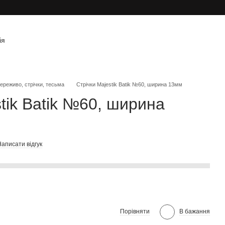
ія
ереживо, стрічки, тесьма
Стрічки Majestik Batik №60, ширина 13мм
tik Batik №60, ширина
аписати відгук
Порівняти
В бажання