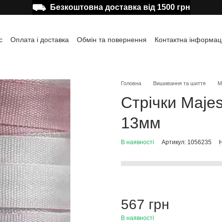
⛟
Безкоштовна доставка від 1500 грн
с
Оплата і доставка
Обмін та повернення
Контактна інформац
а користувача
Відгуки про магазин
Публічна оферта
Головна
Вишивання та шиття
М
Стрічки Majes
13мм
В наявності
Артикул: 1056235
Н
567 грн
В наявності