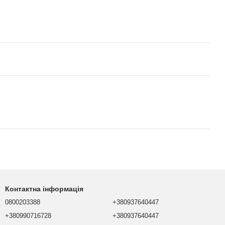
Контактна інформація
0800203388
+380937640447
+380990716728
+380937640447