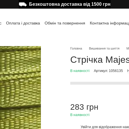
⛟
Безкоштовна доставка від 1500 грн
с
Оплата і доставка
Обмін та повернення
Контактна інформац
а користувача
Відгуки про магазин
Публічна оферта
Головна
Вишивання та шиття
М
Стрічка Maje
В наявності
Артикул: 1056135
Н
283 грн
В наявності
Увійти
для відображення нак
%