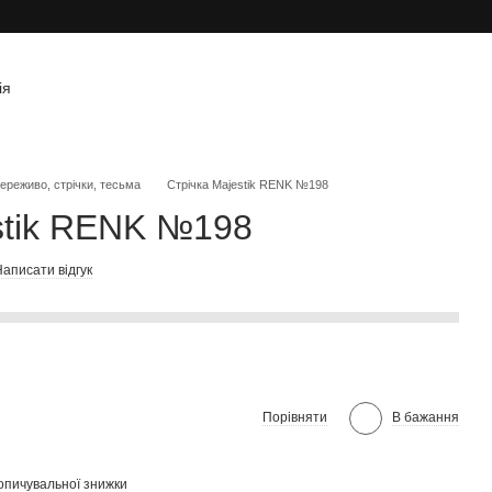
ія
ереживо, стрічки, тесьма
Стрічка Majestik RENK №198
stik RENK №198
аписати відгук
Порівняти
В бажання
опичувальної знижки