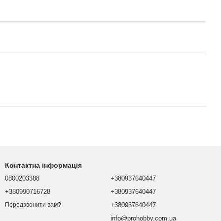
Контактна інформація
0800203388
+380937640447
+380990716728
+380937640447
+380937640447
Передзвонити вам?
info@prohobby.com.ua