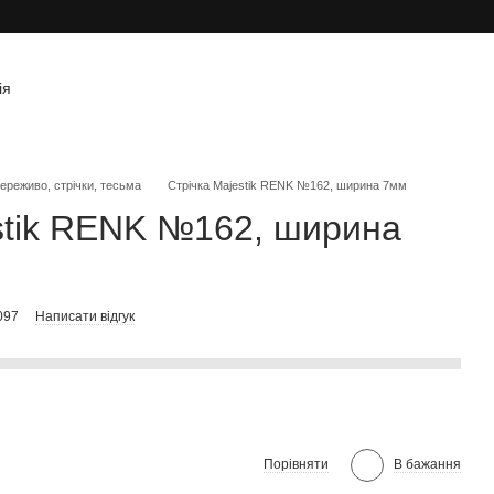
ія
ереживо, стрічки, тесьма
Стрічка Majestik RENK №162, ширина 7мм
stik RENK №162, ширина
097
Написати відгук
Порівняти
В бажання