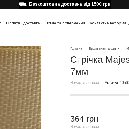
⛟
Безкоштовна доставка від 1500 грн
с
Оплата і доставка
Обмін та повернення
Контактна інформац
а користувача
Відгуки про магазин
Публічна оферта
Головна
Вишивання та шиття
М
Стрічка Maje
7мм
Немає в наявності
Артикул: 1056
364 грн
Немає в наявності