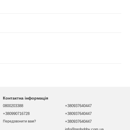
Контактна інформація
0800203388
+380937640447
+380990716728
+380937640447
+380937640447
Передзвонити вам?
info@prohobby.com.ua