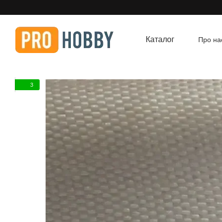
Перейти до основного контенту
Каталог
Про на
Угод
3