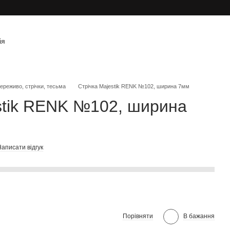
ія
ереживо, стрічки, тесьма
Стрічка Majestik RENK №102, ширина 7мм
stik RENK №102, ширина
аписати відгук
Порівняти
В бажання