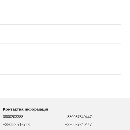
Контактна інформація
0800203388
+380937640447
+380990716728
+380937640447