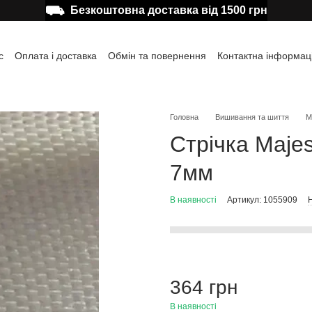
⛟
Безкоштовна доставка від 1500 грн
с
Оплата і доставка
Обмін та повернення
Контактна інформац
а користувача
Відгуки про магазин
Публічна оферта
Головна
Вишивання та шиття
М
Стрічка Maje
7мм
В наявності
Артикул: 1055909
Н
364 грн
В наявності