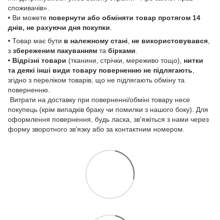
споживачів».
• Ви можете
повернути або обміняти товар
протягом 14
днів, не рахуючи дня покупки
.
• Товар має бути
в належному стані
,
не використовувався
,
з
збереженим пакуванням
та
бірками
.
•
Відрізні товари
(тканини, стрічки, мереживо тощо),
нитки
та деякі інші види товару
поверненню не підлягають
,
згідно з переліком товарів, що не підлягають обміну та
поверненню.
Витрати на доставку при поверненні/обміні товару несе
покупець (крім випадків браку чи помилки з нашого боку). Для
оформлення повернення, будь ласка, зв’яжіться з нами через
форму зворотного зв’язку або за контактним номером.