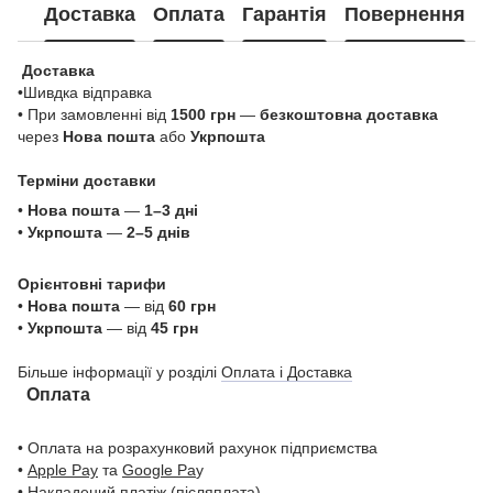
Доставка
Оплата
Гарантія
Повернення
Доставка
•Шивдка відправка
• При замовленні від
1500 грн
—
безкоштовна доставка
через
Нова пошта
або
Укрпошта
Терміни доставки
•
Нова пошта
—
1–3 дні
•
Укрпошта
—
2–5 днів
Орієнтовні тарифи
•
Нова пошта
— від
60 грн
•
Укрпошта
— від
45 грн
Більше інформації у розділі
Оплата і Доставка
Оплата
• Оплата на розрахунковий рахунок підприємства
•
Apple Pay
та
Google Pa
y
• Накладений платіж (післяплата)