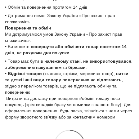
• Обмін та повернення протягом 14 днів
• Дотримання вимог Закону України «Про захист прав
споживачів»
Повернення та обмін
Ми дотримуємося умов Закону України «Про захист прав
споживачів».
• Ви можете
повернути або обміняти товар
протягом 14
днів, не рахуючи дня покупки
.
• Товар має бути
в належному стані
,
не використовувався
,
з
збереженим пакуванням
та
бірками
.
•
Відрізні товари
(тканини, стрічки, мереживо тощо),
нитки
та деякі інші види товару
поверненню не підлягають
,
згідно з переліком товарів, що не підлягають обміну та
поверненню.
Витрати на доставку при поверненні/обміні товару несе
покупець (крім випадків браку чи помилки з нашого боку). Для
оформлення повернення, будь ласка, зв’яжіться з нами через
форму зворотного зв’язку або за контактним номером.