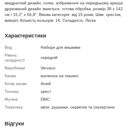
квадратний дизайн, голка, зображення на передньому аркуші,
друкований дизайн змиється, готова обробка, розмір 38 х 142
см / 15,2" х 56,8", Вікова категорія: від 15 років, Шви: хрестик,
виворіт, Кількість кольорів: 16, Складність: Легка
Характеристики
Вид
Набори для вишивки
Рівень
середній
складності
Виробники
Vervaco
Канва
малюнок на тканині
Колір канви
білий
Техніка
хрест
Муліне
DMC
Тематика
квіти, рушники, серветки та скатертини
Відгуки