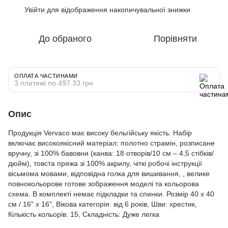
Увійти
для відображення накопичувальної знижки
%
До обраного
Порівняти
ОПЛАТА ЧАСТИНАМИ
3 платежі по 497.33 грн
Опис
Продукція Vervaco має високу бельгійську якість. Набір
включає високоякісний матеріал: полотно страмін, розписане
вручну, зі 100% бавовни (канва: 18 отворів/10 см – 4,5 стібків/
дюйм), товста пряжа зі 100% акрилу, чіткі робочі інструкції
вісьмома мовами, відповідна голка для вишивання, , велике
повнокольорове готове зображення моделі та кольорова
схема. В комплекті немає підкладки та спинки. Розмір 40 x 40
см / 16" x 16", Вікова категорія: від 6 років, Шви: хрестик,
Кількість кольорів: 15, Складність: Дуже легка