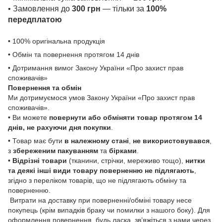
• Замовлення до
300 грн
— тільки за
100%
передплатою
• 100% оригінальна продукція
• Обмін та повернення протягом 14 днів
• Дотримання вимог Закону України «Про захист прав
споживачів»
Повернення та обмін
Ми дотримуємося умов Закону України «Про захист прав
споживачів».
• Ви можете
повернути або обміняти товар
протягом 14
днів, не рахуючи дня покупки
.
• Товар має бути
в належному стані
,
не використовувався
,
з
збереженим пакуванням
та
бірками
.
•
Відрізні товари
(тканини, стрічки, мереживо тощо),
нитки
та деякі інші види товару
поверненню не підлягають
,
згідно з переліком товарів, що не підлягають обміну та
поверненню.
Витрати на доставку при поверненні/обміні товару несе
покупець (крім випадків браку чи помилки з нашого боку). Для
оформлення повернення, будь ласка, зв’яжіться з нами через