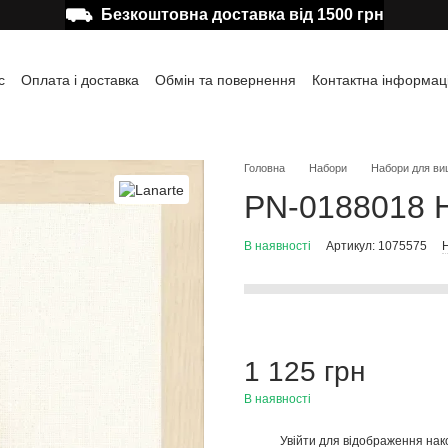
⛟
Безкоштовна доставка від 1500 грн
с
Оплата і доставка
Обмін та повернення
Контактна інформац
а користувача
Відгуки про магазин
Публічна оферта
Головна
Набори
Набори для ви
PN-0188018 Н
В наявності
Артикул: 1075575
Н
1 125 грн
В наявності
Увійти
для відображення нак
%