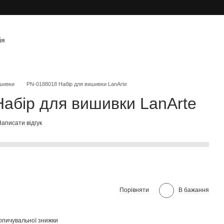
ія
шивки
PN-0188018 Набір для вишивки LanArte
абір для вишивки LanArte
аписати відгук
Порівняти
В бажання
опичувальної знижки