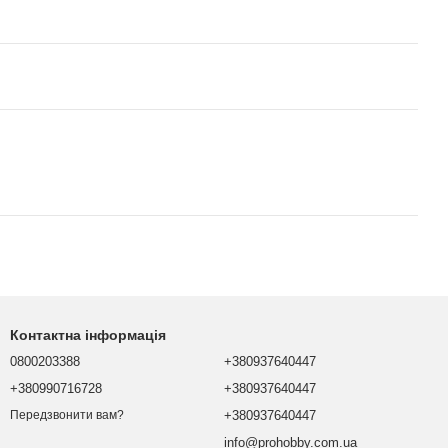
Контактна інформація
0800203388
+380937640447
+380990716728
+380937640447
+380937640447
Передзвонити вам?
info@prohobby.com.ua