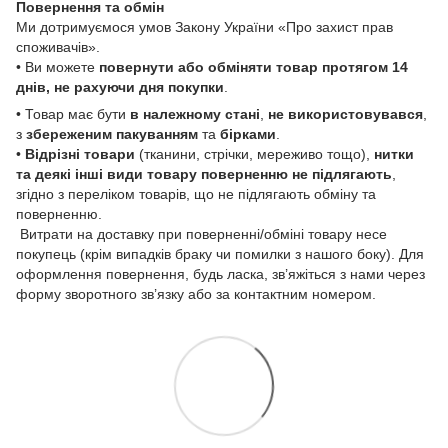
Повернення та обмін
Ми дотримуємося умов Закону України «Про захист прав
споживачів».
• Ви можете
повернути або обміняти товар
протягом 14
днів, не рахуючи дня покупки
.
• Товар має бути
в належному стані
,
не використовувався
,
з
збереженим пакуванням
та
бірками
.
•
Відрізні товари
(тканини, стрічки, мереживо тощо),
нитки
та деякі інші види товару
поверненню не підлягають
,
згідно з переліком товарів, що не підлягають обміну та
поверненню.
Витрати на доставку при поверненні/обміні товару несе
покупець (крім випадків браку чи помилки з нашого боку). Для
оформлення повернення, будь ласка, зв’яжіться з нами через
форму зворотного зв’язку або за контактним номером.